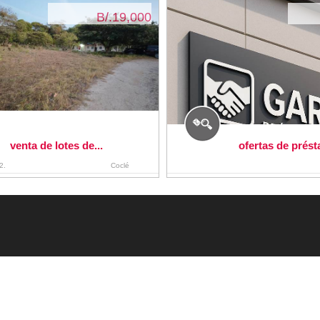
B/.19,000
venta de lotes de...
ofertas de prést
2.
Coclé