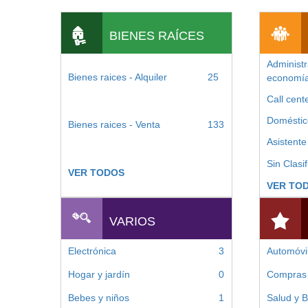
BIENES RAÍCES
Administr
Bienes raices - Alquiler
25
economía
Call cent
Doméstic
Bienes raices - Venta
133
Asistente
Sin Clasif
VER TODOS
VER TO
VARIOS
Electrónica
3
Automóvi
Hogar y jardín
0
Compras
Bebes y niños
1
Salud y B