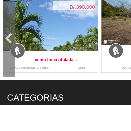
B/.390,000
venta finca titulada...
2 HA. 3 recamaras. 1 baños.
Coclé
500 M
CATEGORIAS