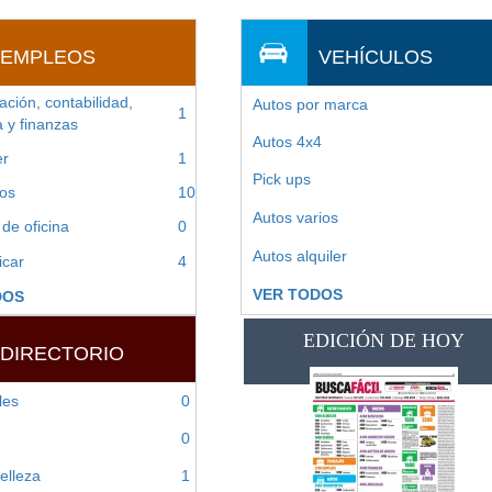
EMPLEOS
VEHÍCULOS
ación, contabilidad,
Autos por marca
1
 y finanzas
Autos 4x4
er
1
Pick ups
os
10
Autos varios
 de oficina
0
Autos alquiler
icar
4
VER TODOS
DOS
DIRECTORIO
les
0
0
elleza
1