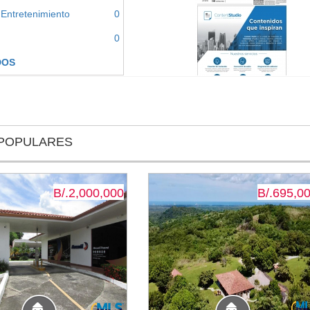
 Entretenimiento
0
0
DOS
POPULARES
B/.2,000,000
B/.695,0