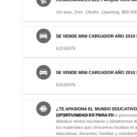
1er-piso, 2rec, 1/baño, 1/parking, $89,5
SE VENDE MINI CARGADOR AÑO 2010 E
61516976.
SE VENDE MINI CARGADOR AÑO 2010 E
61516976.
¿TE APASIONA EL MUNDO EDUCATIVO
OPORTUNIDAD ES PARA TI!
¿a quién buscamos? buscamos personas c
distribuir textos escolares y plataformas d
los materiales que ofrecemos facilitan el a
educativas, docentes, familias y estudiant