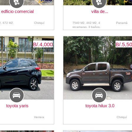
edficio comercial
villa de...
2. 672 M2.
Chiriquí
7540 M2. 462 M2. 4
Panamá
recamaras. 3 baños.
B/.4,000
B/.5,5
toyota yaris
toyota hilux 3.0
Herrera
Chiriquí