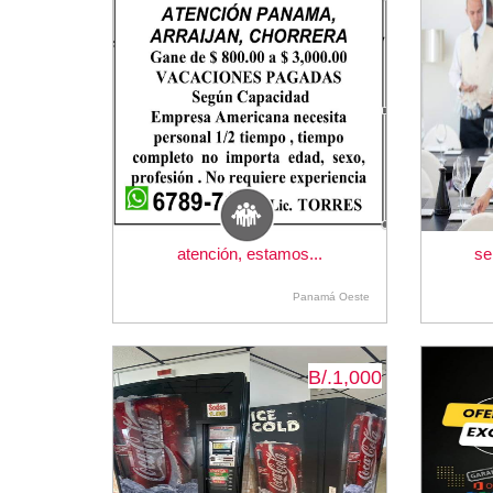
atención, estamos...
se
Panamá Oeste
B/.1,000