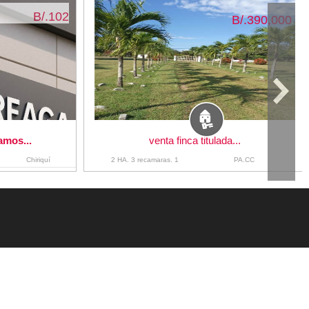
B/.102
B/.390,000
amos...
venta finca titulada...
Chiriquí
2 HA. 3 recamaras. 1
PA.CC
baños.