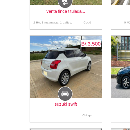
venta finca titulada...
2 HA. 3 recamaras. 1 baños.
Coclé
0 M
B/.3,500
suzuki swift
Chiriquí