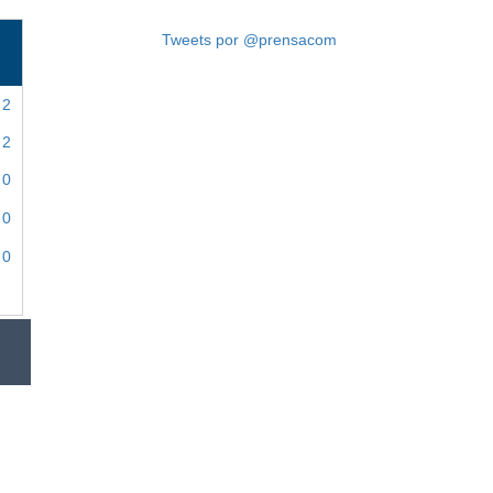
Tweets por @prensacom
2
2
0
0
0