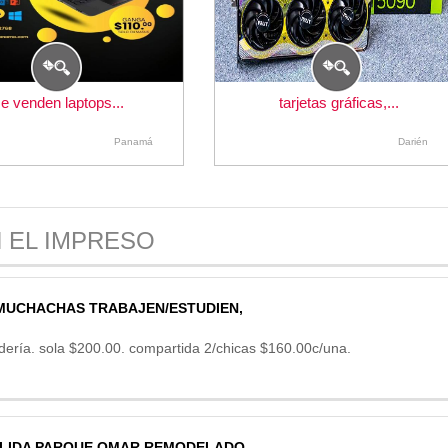
se venden laptops...
tarjetas gráficas,...
Panamá
Darién
 EL IMPRESO
 MUCHACHAS TRABAJEN/ESTUDIEN,
dería. sola $200.00. compartida 2/chicas $160.00c/una.
ALIDA PARQUE OMAR REMODELADO