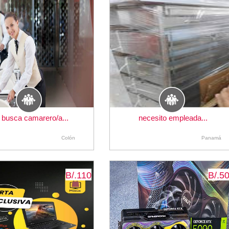
 busca camarero/a...
necesito empleada...
Colón
Panamá
B/.110
B/.5